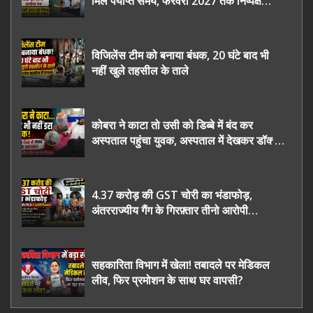
मिले पर्याप्त समय, फरवरी 2027 तक निष्पक्ष
चुनाव कराने की उठाई मांग, सौंपा ज्ञापन।
विजिलेंस टीम को बनाया बंधक, 20 घंटे बाद भी
नहीं खुले तहसील के ताले
कोबरा ने काटा तो उसी को डिब्बे में बंद कर
अस्पताल पहुंचा युवक, अस्पताल में देखकर डॉक्टर
भी रह गए हैरान
4.37 करोड़ की GST चोरी का भंडाफोड़,
अंतरराज्यीय गैंग के गिरफ़्तार तीनो आरोपी
ऊधमसिंह नगर के, साइबर ठगी छोड़ अपनाया नया
तरी
सहकारिता विभाग में खेला! तबादले पर मेडिकल
लीव, फिर प्रमोशन के साथ घर वापसी?