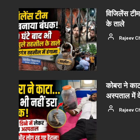
विजिलेंस टीम
के ताले
Rajeev C
कोबरा ने काट
अस्पताल में 
Rajeev C