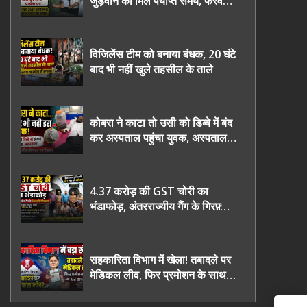
जुड़वाने का मिले पर्याप्त समय, फरवरी
2027 तक निष्पक्ष चुनाव कराने की
उठाई मांग, सौंपा ज्ञापन।
विजिलेंस टीम को बनाया बंधक, 20 घंटे
बाद भी नहीं खुले तहसील के ताले
कोबरा ने काटा तो उसी को डिब्बे में बंद
कर अस्पताल पहुंचा युवक, अस्पताल में
देखकर डॉक्टर भी रह गए हैरान
4.37 करोड़ की GST चोरी का
भंडाफोड़, अंतरराज्यीय गैंग के गिरफ़्तार
तीनो आरोपी ऊधमसिंह नगर के, साइबर
ठगी छोड़ अपनाया नया तरी
सहकारिता विभाग में खेला! तबादले पर
मेडिकल लीव, फिर प्रमोशन के साथ
घर वापसी?