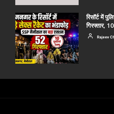
रिसॉर्ट में प
गिरफ्तार, 10 य
Rajeev C