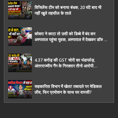
विजिलेंस टीम को बनाया बंधक, 20 घंटे बाद भी
नहीं खुले तहसील के ताले
कोबरा ने काटा तो उसी को डिब्बे में बंद कर
अस्पताल पहुंचा युवक, अस्पताल में देखकर डॉक्टर
भी रह गए हैरान
4.37 करोड़ की GST चोरी का भंडाफोड़,
अंतरराज्यीय गैंग के गिरफ़्तार तीनो आरोपी
ऊधमसिंह नगर के, साइबर ठगी छोड़ अपनाया नया
तरी
सहकारिता विभाग में खेला! तबादले पर मेडिकल
लीव, फिर प्रमोशन के साथ घर वापसी?