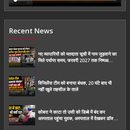
Recent News
नए व्यापारियों को मतदाता सूची में नाम जुड़वाने का
मिले पर्याप्त समय, फरवरी 2027 तक निष्पक्ष
चुनाव कराने की उठाई मांग, सौंपा ज्ञापन।
विजिलेंस टीम को बनाया बंधक, 20 घंटे बाद भी
नहीं खुले तहसील के ताले
कोबरा ने काटा तो उसी को डिब्बे में बंद कर
अस्पताल पहुंचा युवक, अस्पताल में देखकर डॉक्टर
भी रह गए हैरान