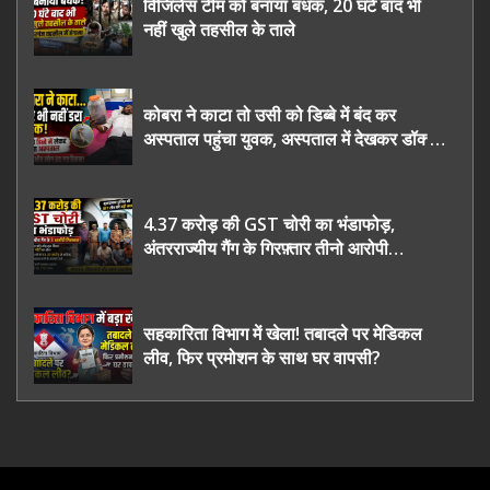
विजिलेंस टीम को बनाया बंधक, 20 घंटे बाद भी
नहीं खुले तहसील के ताले
कोबरा ने काटा तो उसी को डिब्बे में बंद कर
अस्पताल पहुंचा युवक, अस्पताल में देखकर डॉक्टर
भी रह गए हैरान
4.37 करोड़ की GST चोरी का भंडाफोड़,
अंतरराज्यीय गैंग के गिरफ़्तार तीनो आरोपी
ऊधमसिंह नगर के, साइबर ठगी छोड़ अपनाया नया
तरी
सहकारिता विभाग में खेला! तबादले पर मेडिकल
लीव, फिर प्रमोशन के साथ घर वापसी?