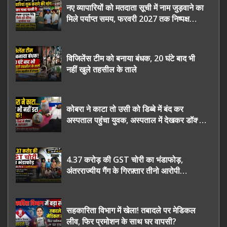
नए व्यापारियों को मतदाता सूची में नाम जुड़वाने का
मिले पर्याप्त समय, फरवरी 2027 तक निष्पक्ष
चुनाव कराने की उठाई मांग, सौंपा ज्ञापन।
विजिलेंस टीम को बनाया बंधक, 20 घंटे बाद भी
नहीं खुले तहसील के ताले
कोबरा ने काटा तो उसी को डिब्बे में बंद कर
अस्पताल पहुंचा युवक, अस्पताल में देखकर डॉक्टर
भी रह गए हैरान
4.37 करोड़ की GST चोरी का भंडाफोड़,
अंतरराज्यीय गैंग के गिरफ़्तार तीनो आरोपी
ऊधमसिंह नगर के, साइबर ठगी छोड़ अपनाया नया
तरी
सहकारिता विभाग में खेला! तबादले पर मेडिकल
लीव, फिर प्रमोशन के साथ घर वापसी?