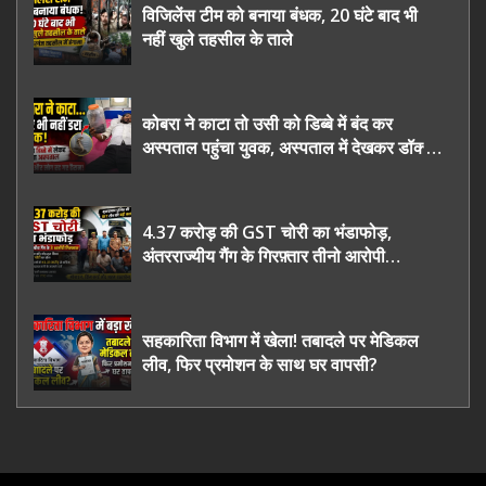
विजिलेंस टीम को बनाया बंधक, 20 घंटे बाद भी
नहीं खुले तहसील के ताले
कोबरा ने काटा तो उसी को डिब्बे में बंद कर
अस्पताल पहुंचा युवक, अस्पताल में देखकर डॉक्टर
भी रह गए हैरान
4.37 करोड़ की GST चोरी का भंडाफोड़,
अंतरराज्यीय गैंग के गिरफ़्तार तीनो आरोपी
ऊधमसिंह नगर के, साइबर ठगी छोड़ अपनाया नया
तरी
सहकारिता विभाग में खेला! तबादले पर मेडिकल
लीव, फिर प्रमोशन के साथ घर वापसी?