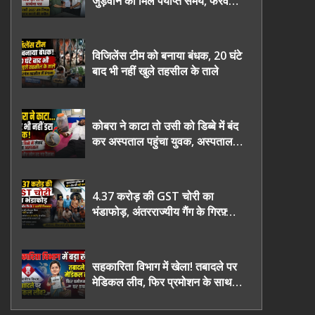
जुड़वाने का मिले पर्याप्त समय, फरवरी
2027 तक निष्पक्ष चुनाव कराने की
उठाई मांग, सौंपा ज्ञापन।
विजिलेंस टीम को बनाया बंधक, 20 घंटे
बाद भी नहीं खुले तहसील के ताले
कोबरा ने काटा तो उसी को डिब्बे में बंद
कर अस्पताल पहुंचा युवक, अस्पताल में
देखकर डॉक्टर भी रह गए हैरान
4.37 करोड़ की GST चोरी का
भंडाफोड़, अंतरराज्यीय गैंग के गिरफ़्तार
तीनो आरोपी ऊधमसिंह नगर के, साइबर
ठगी छोड़ अपनाया नया तरी
सहकारिता विभाग में खेला! तबादले पर
मेडिकल लीव, फिर प्रमोशन के साथ
घर वापसी?