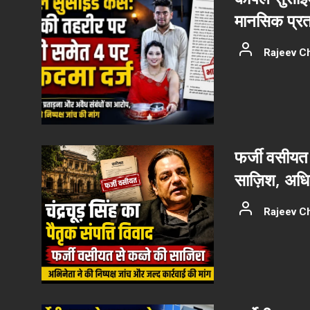
मानसिक प्रत
Rajeev C
फर्जी वसीयत 
साज़िश, अधिका
Rajeev C