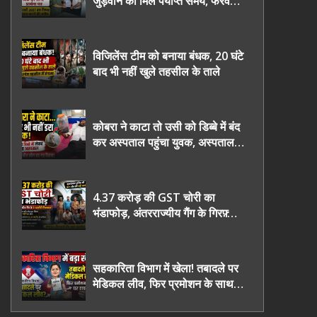
जुड़वाने का मिले पर्याप्त समय, फरवरी
2027 तक निष्पक्ष चुनाव कराने की
उठाई मांग, सौंपा ज्ञापन।
विजिलेंस टीम को बनाया बंधक, 20 घंटे
बाद भी नहीं खुले तहसील के ताले
कोबरा ने काटा तो उसी को डिब्बे में बंद
कर अस्पताल पहुंचा युवक, अस्पताल में
देखकर डॉक्टर भी रह गए हैरान
4.37 करोड़ की GST चोरी का
भंडाफोड़, अंतरराज्यीय गैंग के गिरफ़्तार
तीनो आरोपी ऊधमसिंह नगर के, साइबर
ठगी छोड़ अपनाया नया तरी
सहकारिता विभाग में खेला! तबादले पर
मेडिकल लीव, फिर प्रमोशन के साथ
घर वापसी?