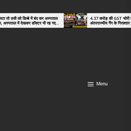
बंद कर अस्पताल
4.37 करोड़ की GST चोरी का भंडाफोड़,
क्टर भी रह गए
अंतरराज्यीय गैंग के गिरफ़्तार तीनो आरोपी ऊधमसिंह
नगर के, साइबर ठगी छोड़ अपनाया नया तरी
Menu