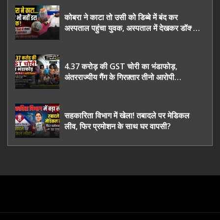
कोबरा ने काटा तो उसी को डिब्बे में बंद कर
अस्पताल पहुंचा युवक, अस्पताल में देखकर डॉक्टर
भी रह गए हैरान
4.37 करोड़ की GST चोरी का भंडाफोड़,
अंतरराज्यीय गैंग के गिरफ़्तार तीनो आरोपी
ऊधमसिंह नगर के, साइबर ठगी छोड़ अपनाया नया
तरी
सहकारिता विभाग में खेला! तबादले पर मेडिकल
लीव, फिर प्रमोशन के साथ घर वापसी?