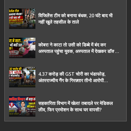
विजिलेंस टीम को बनाया बंधक, 20 घंटे बाद भी
नहीं खुले तहसील के ताले
कोबरा ने काटा तो उसी को डिब्बे में बंद कर
अस्पताल पहुंचा युवक, अस्पताल में देखकर डॉक्टर
भी रह गए हैरान
4.37 करोड़ की GST चोरी का भंडाफोड़,
अंतरराज्यीय गैंग के गिरफ़्तार तीनो आरोपी
ऊधमसिंह नगर के, साइबर ठगी छोड़ अपनाया नया
तरी
सहकारिता विभाग में खेला! तबादले पर मेडिकल
लीव, फिर प्रमोशन के साथ घर वापसी?