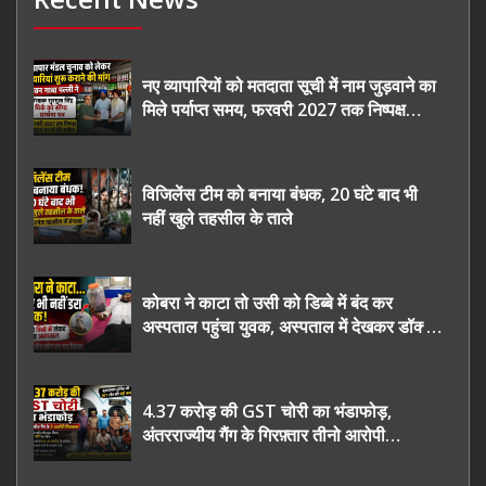
नए व्यापारियों को मतदाता सूची में नाम जुड़वाने का
मिले पर्याप्त समय, फरवरी 2027 तक निष्पक्ष
चुनाव कराने की उठाई मांग, सौंपा ज्ञापन।
विजिलेंस टीम को बनाया बंधक, 20 घंटे बाद भी
नहीं खुले तहसील के ताले
कोबरा ने काटा तो उसी को डिब्बे में बंद कर
अस्पताल पहुंचा युवक, अस्पताल में देखकर डॉक्टर
भी रह गए हैरान
4.37 करोड़ की GST चोरी का भंडाफोड़,
अंतरराज्यीय गैंग के गिरफ़्तार तीनो आरोपी
ऊधमसिंह नगर के, साइबर ठगी छोड़ अपनाया नया
तरी