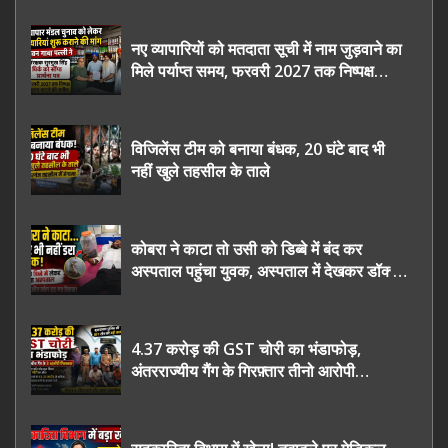
नए व्यापारियों को मतदाता सूची में नाम जुड़वाने का
मिले पर्याप्त समय, फरवरी 2027 तक निष्पक्ष
चुनाव कराने की उठाई मांग, सौंपा ज्ञापन।
विजिलेंस टीम को बनाया बंधक, 20 घंटे बाद भी
नहीं खुले तहसील के ताले
कोबरा ने काटा तो उसी को डिब्बे में बंद कर
अस्पताल पहुंचा युवक, अस्पताल में देखकर डॉक्टर
भी रह गए हैरान
4.37 करोड़ की GST चोरी का भंडाफोड़,
अंतरराज्यीय गैंग के गिरफ़्तार तीनो आरोपी
ऊधमसिंह नगर के, साइबर ठगी छोड़ अपनाया नया
तरी