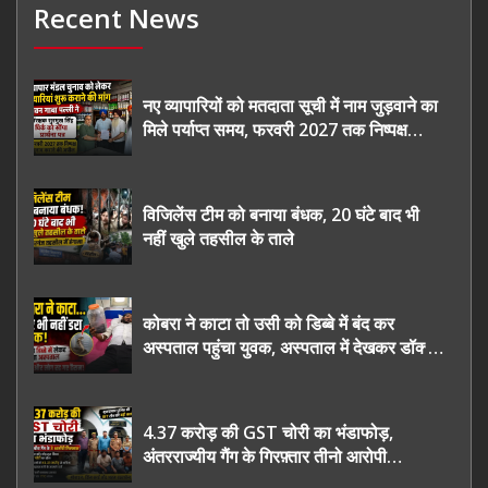
Recent News
नए व्यापारियों को मतदाता सूची में नाम जुड़वाने का
मिले पर्याप्त समय, फरवरी 2027 तक निष्पक्ष
चुनाव कराने की उठाई मांग, सौंपा ज्ञापन।
विजिलेंस टीम को बनाया बंधक, 20 घंटे बाद भी
नहीं खुले तहसील के ताले
कोबरा ने काटा तो उसी को डिब्बे में बंद कर
अस्पताल पहुंचा युवक, अस्पताल में देखकर डॉक्टर
भी रह गए हैरान
4.37 करोड़ की GST चोरी का भंडाफोड़,
अंतरराज्यीय गैंग के गिरफ़्तार तीनो आरोपी
ऊधमसिंह नगर के, साइबर ठगी छोड़ अपनाया नया