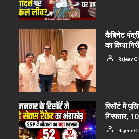
कैबिनेट मंत्र
का किया निरीक
Rajeev C
रिसॉर्ट में प
गिरफ्तार, 10 य
Rajeev C