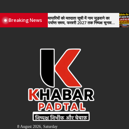
Skip
to
the
नए व्यापारियों को मतदाता सूची में नाम जुड़वाने का
विजिलेंस
Breaking News
मिले पर्याप्त समय, फरवरी 2027 तक निष्पक्ष चुनाव
खुले तहस
content
कराने की उठाई मांग, सौंपा ज्ञापन।
8 August 2026, Saturday