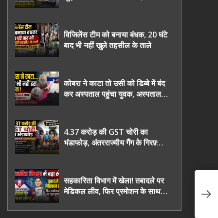
2027 तक निष्पक्ष चुनाव कराने की
उठाई मांग, सौंपा ज्ञापन।
विजिलेंस टीम को बनाया बंधक, 20 घंटे
बाद भी नहीं खुले तहसील के ताले
कोबरा ने काटा तो उसी को डिब्बे में बंद
कर अस्पताल पहुंचा युवक, अस्पताल में
देखकर डॉक्टर भी रह गए हैरान
4.37 करोड़ की GST चोरी का
भंडाफोड़, अंतरराज्यीय गैंग के गिरफ़्तार
तीनो आरोपी ऊधमसिंह नगर के, साइबर
ठगी छोड़ अपनाया नया तरी
सहकारिता विभाग में खेला! तबादले पर
“ए
मेडिकल लीव, फिर प्रमोशन के साथ
Po
घर वापसी?
पा