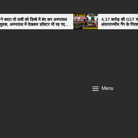
ब्बे में बंद कर अस्पताल
4.37 करोड़ की GST चोरी का भंडाफोड़,
देखकर डॉक्टर भी रह गए
अंतरराज्यीय गैंग के गिरफ़्तार तीनो आरोपी ऊध
नगर के, साइबर ठगी छोड़ अपनाया नया तरी
Menu