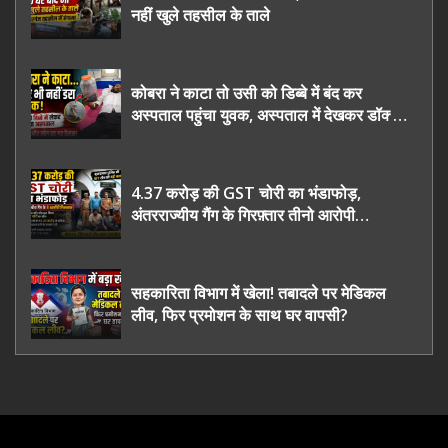
नहीं खुले तहसील के ताले
कोबरा ने काटा तो उसी को डिब्बे में बंद कर
अस्पताल पहुंचा युवक, अस्पताल में देखकर डॉक्टर
भी रह गए हैरान
4.37 करोड़ की GST चोरी का भंडाफोड़,
अंतरराज्यीय गैंग के गिरफ़्तार तीनो आरोपी
ऊधमसिंह नगर के, साइबर ठगी छोड़ अपनाया नया
तरी
सहकारिता विभाग में खेला! तबादले पर मेडिकल
लीव, फिर प्रमोशन के साथ घर वापसी?