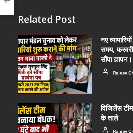
Related Post
नए व्यापारियों
समय, फरवरी 
सौंपा ज्ञापन।
Rajeev C
विजिलेंस टीम
के ताले
Rajeev C