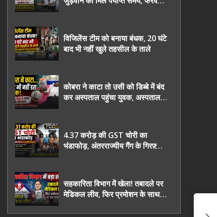
जुड़वाने का मिले पर्याप्त समय, फरवरी
2027 तक निष्पक्ष चुनाव कराने की
उठाई मांग, सौंपा ज्ञापन।
विजिलेंस टीम को बनाया बंधक, 20 घंटे
बाद भी नहीं खुले तहसील के ताले
कोबरा ने काटा तो उसी को डिब्बे में बंद
कर अस्पताल पहुंचा युवक, अस्पताल में
देखकर डॉक्टर भी रह गए हैरान
4.37 करोड़ की GST चोरी का
भंडाफोड़, अंतरराज्यीय गैंग के गिरफ़्तार
तीनो आरोपी ऊधमसिंह नगर के, साइबर
ठगी छोड़ अपनाया नया तरी
सहकारिता विभाग में खेला! तबादले पर
मेडिकल लीव, फिर प्रमोशन के साथ
घर वापसी?
हॉ