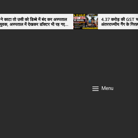
ब्बे में बंद कर अस्पताल
4.37 करोड़ की GST चोरी का भंडाफोड़,
देखकर डॉक्टर भी रह गए
अंतरराज्यीय गैंग के गिरफ़्तार तीनो आरोपी ऊध
नगर के, साइबर ठगी छोड़ अपनाया नया तरी
Menu