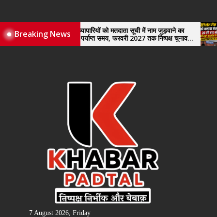
Skip
to
the
नए व्यापारियों को मतदाता सूची में नाम जुड़वाने का
विजिलेंस
Breaking News
मिले पर्याप्त समय, फरवरी 2027 तक निष्पक्ष चुनाव
खुले तहस
content
कराने की उठाई मांग, सौंपा ज्ञापन।
7 August 2026, Friday