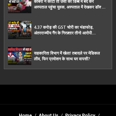
कोबरा ने काटा तो उसी को डिब्बे में बंद कर
अस्पताल पहुंचा युवक, अस्पताल में देखकर डॉक्टर
भी रह गए हैरान
4.37 करोड़ की GST चोरी का भंडाफोड़,
अंतरराज्यीय गैंग के गिरफ़्तार तीनो आरोपी
ऊधमसिंह नगर के, साइबर ठगी छोड़ अपनाया नया
तरी
सहकारिता विभाग में खेला! तबादले पर मेडिकल
लीव, फिर प्रमोशन के साथ घर वापसी?
Home
About Us
Privacy Policy