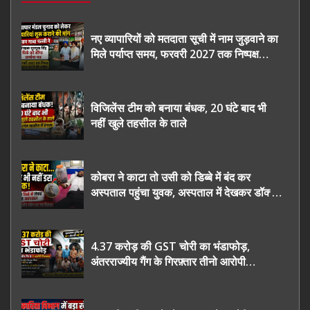
नए व्यापारियों को मतदाता सूची में नाम जुड़वाने का
मिले पर्याप्त समय, फरवरी 2027 तक निष्पक्ष
चुनाव कराने की उठाई मांग, सौंपा ज्ञापन।
विजिलेंस टीम को बनाया बंधक, 20 घंटे बाद भी
नहीं खुले तहसील के ताले
कोबरा ने काटा तो उसी को डिब्बे में बंद कर
अस्पताल पहुंचा युवक, अस्पताल में देखकर डॉक्टर
भी रह गए हैरान
4.37 करोड़ की GST चोरी का भंडाफोड़,
अंतरराज्यीय गैंग के गिरफ़्तार तीनो आरोपी
ऊधमसिंह नगर के, साइबर ठगी छोड़ अपनाया नया
तरी