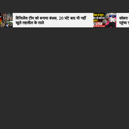
 टीम को बनाया बंधक, 20 घंटे बाद भी नहीं
कोबरा ने काटा तो उसी को डि
ील के ताले
पहुंचा युवक, अस्पताल में 
हैरान