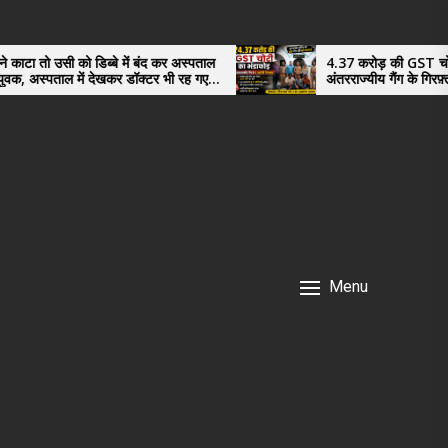
ब्बे में बंद कर अस्पताल
4.37 करोड़ की GST चोरी का भंडाफोड़,
देखकर डॉक्टर भी रह गए
अंतरराज्यीय गैंग के गिरफ़्तार तीनो आरोपी ऊध
नगर के, साइबर ठगी छोड़ अपनाया नया तरी
Menu