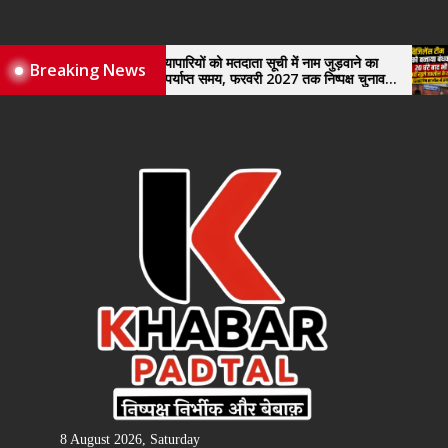
Skip
to
the
नए व्यापारियों को मतदाता सूची में नाम जुड़वाने का
विजिलेंस
Breaking News
मिले पर्याप्त समय, फरवरी 2027 तक निष्पक्ष चुनाव
खुले तहस
content
कराने की उठाई मांग, सौंपा ज्ञापन।
8 August 2026, Saturday