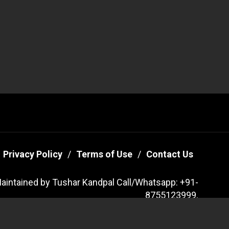
Privacy Policy
Terms of Use
Contact Us
aintained by Tushar Kandpal Call/Whatsapp: +91-
8755123999.
sreaders By
Themeinwp.
Powered by
WordPress.