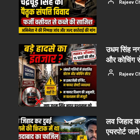
Rajeev C
उधम सिंह नग
और कोचिंग से
Rajeev C
लव जिहाद कर
एयरपोर्ट जान