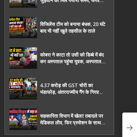
जुड़वाने का मिले पर्याप्त समय, फरवरी
2027 तक निष्पक्ष चुनाव कराने की
उठाई मांग, सौंपा ज्ञापन।
विजिलेंस टीम को बनाया बंधक, 20 घंटे
बाद भी नहीं खुले तहसील के ताले
कोबरा ने काटा तो उसी को डिब्बे में बंद
कर अस्पताल पहुंचा युवक, अस्पताल में
देखकर डॉक्टर भी रह गए हैरान
4.37 करोड़ की GST चोरी का
भंडाफोड़, अंतरराज्यीय गैंग के गिरफ़्तार
तीनो आरोपी ऊधमसिंह नगर के, साइबर
ठगी छोड़ अपनाया नया तरी
सहकारिता विभाग में खेला! तबादले पर
Bi
मेडिकल लीव, फिर प्रमोशन के साथ
मं
घर वापसी?
पु