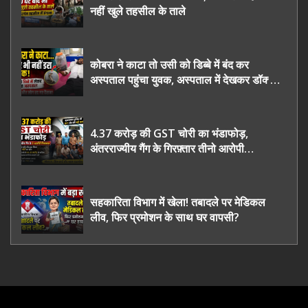
नहीं खुले तहसील के ताले
कोबरा ने काटा तो उसी को डिब्बे में बंद कर
अस्पताल पहुंचा युवक, अस्पताल में देखकर डॉक्टर
भी रह गए हैरान
4.37 करोड़ की GST चोरी का भंडाफोड़,
अंतरराज्यीय गैंग के गिरफ़्तार तीनो आरोपी
ऊधमसिंह नगर के, साइबर ठगी छोड़ अपनाया नया
तरी
सहकारिता विभाग में खेला! तबादले पर मेडिकल
लीव, फिर प्रमोशन के साथ घर वापसी?