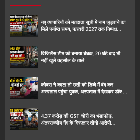
नए व्यापारियों को मतदाता सूची में नाम जुड़वाने का
मिले पर्याप्त समय, फरवरी 2027 तक निष्पक्ष
चुनाव कराने की उठाई मांग, सौंपा ज्ञापन।
विजिलेंस टीम को बनाया बंधक, 20 घंटे बाद भी
नहीं खुले तहसील के ताले
कोबरा ने काटा तो उसी को डिब्बे में बंद कर
अस्पताल पहुंचा युवक, अस्पताल में देखकर डॉक्टर
भी रह गए हैरान
4.37 करोड़ की GST चोरी का भंडाफोड़,
अंतरराज्यीय गैंग के गिरफ़्तार तीनो आरोपी
ऊधमसिंह नगर के, साइबर ठगी छोड़ अपनाया नया
तरी