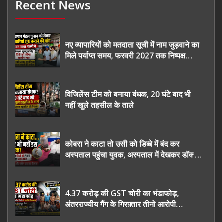
Recent News
नए व्यापारियों को मतदाता सूची में नाम जुड़वाने का
मिले पर्याप्त समय, फरवरी 2027 तक निष्पक्ष
चुनाव कराने की उठाई मांग, सौंपा ज्ञापन।
विजिलेंस टीम को बनाया बंधक, 20 घंटे बाद भी
नहीं खुले तहसील के ताले
कोबरा ने काटा तो उसी को डिब्बे में बंद कर
अस्पताल पहुंचा युवक, अस्पताल में देखकर डॉक्टर
भी रह गए हैरान
4.37 करोड़ की GST चोरी का भंडाफोड़,
अंतरराज्यीय गैंग के गिरफ़्तार तीनो आरोपी
ऊधमसिंह नगर के, साइबर ठगी छोड़ अपनाया नया