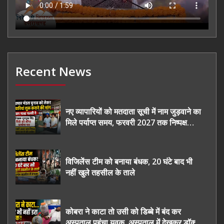
Recent News
नए व्यापारियों को मतदाता सूची में नाम जुड़वाने का
मिले पर्याप्त समय, फरवरी 2027 तक निष्पक्ष
चुनाव कराने की उठाई मांग, सौंपा ज्ञापन।
विजिलेंस टीम को बनाया बंधक, 20 घंटे बाद भी
नहीं खुले तहसील के ताले
कोबरा ने काटा तो उसी को डिब्बे में बंद कर
अस्पताल पहुंचा युवक, अस्पताल में देखकर डॉक्टर