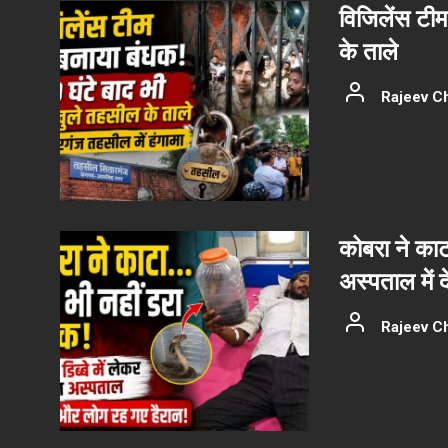
विजिलेंस टीम
के ताले
Rajeev C
कोबरा ने काट
अस्पताल में 
Rajeev C