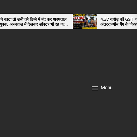
्बे में बंद कर अस्पताल
4.37 करोड़ की GST चोरी का भंडाफोड़,
ेखकर डॉक्टर भी रह गए
अंतरराज्यीय गैंग के गिरफ़्तार तीनो आरोपी ऊधम
नगर के, साइबर ठगी छोड़ अपनाया नया तरी
Menu