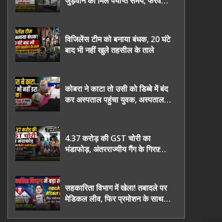
जुड़वाने का मिले पर्याप्त समय, फरवरी
2027 तक निष्पक्ष चुनाव कराने की
उठाई मांग, सौंपा ज्ञापन।
विजिलेंस टीम को बनाया बंधक, 20 घंटे
बाद भी नहीं खुले तहसील के ताले
कोबरा ने काटा तो उसी को डिब्बे में बंद
कर अस्पताल पहुंचा युवक, अस्पताल में
देखकर डॉक्टर भी रह गए हैरान
4.37 करोड़ की GST चोरी का
भंडाफोड़, अंतरराज्यीय गैंग के गिरफ़्तार
तीनो आरोपी ऊधमसिंह नगर के, साइबर
ठगी छोड़ अपनाया नया तरी
सहकारिता विभाग में खेला! तबादले पर
मेडिकल लीव, फिर प्रमोशन के साथ
घर वापसी?