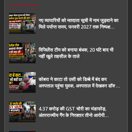
नए व्यापारियों को मतदाता सूची में नाम जुड़वाने का
मिले पर्याप्त समय, फरवरी 2027 तक निष्पक्ष
चुनाव कराने की उठाई मांग, सौंपा ज्ञापन।
विजिलेंस टीम को बनाया बंधक, 20 घंटे बाद भी
नहीं खुले तहसील के ताले
कोबरा ने काटा तो उसी को डिब्बे में बंद कर
अस्पताल पहुंचा युवक, अस्पताल में देखकर डॉक्टर
भी रह गए हैरान
4.37 करोड़ की GST चोरी का भंडाफोड़,
अंतरराज्यीय गैंग के गिरफ़्तार तीनो आरोपी
ऊधमसिंह नगर के, साइबर ठगी छोड़ अपनाया नया
तरी