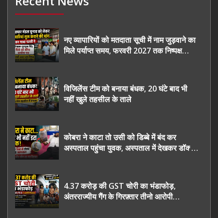
Recent News
नए व्यापारियों को मतदाता सूची में नाम जुड़वाने का
मिले पर्याप्त समय, फरवरी 2027 तक निष्पक्ष
चुनाव कराने की उठाई मांग, सौंपा ज्ञापन।
विजिलेंस टीम को बनाया बंधक, 20 घंटे बाद भी
नहीं खुले तहसील के ताले
कोबरा ने काटा तो उसी को डिब्बे में बंद कर
अस्पताल पहुंचा युवक, अस्पताल में देखकर डॉक्टर
भी रह गए हैरान
4.37 करोड़ की GST चोरी का भंडाफोड़,
अंतरराज्यीय गैंग के गिरफ़्तार तीनो आरोपी
ऊधमसिंह नगर के, साइबर ठगी छोड़ अपनाया नया