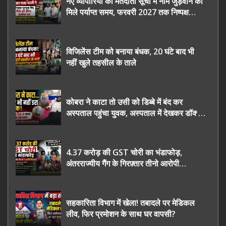
नए व्यापारियों को मतदाता सूची में नाम जुड़वाने का
मिले पर्याप्त समय, फरवरी 2027 तक निष्पक्ष
चुनाव कराने की उठाई मांग, सौंपा ज्ञापन।
विजिलेंस टीम को बनाया बंधक, 20 घंटे बाद भी
नहीं खुले तहसील के ताले
कोबरा ने काटा तो उसी को डिब्बे में बंद कर
अस्पताल पहुंचा युवक, अस्पताल में देखकर डॉक्टर
भी रह गए हैरान
4.37 करोड़ की GST चोरी का भंडाफोड़,
अंतरराज्यीय गैंग के गिरफ़्तार तीनो आरोपी
ऊधमसिंह नगर के, साइबर ठगी छोड़ अपनाया नया
तरी
सहकारिता विभाग में खेला! तबादले पर मेडिकल
लीव, फिर प्रमोशन के साथ घर वापसी?