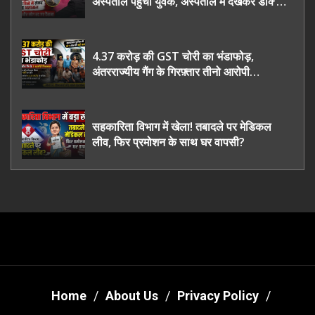
अस्पताल पहुंचा युवक, अस्पताल में देखकर डॉक्टर
भी रह गए हैरान
4.37 करोड़ की GST चोरी का भंडाफोड़,
अंतरराज्यीय गैंग के गिरफ़्तार तीनो आरोपी
ऊधमसिंह नगर के, साइबर ठगी छोड़ अपनाया नया
तरी
सहकारिता विभाग में खेला! तबादले पर मेडिकल
लीव, फिर प्रमोशन के साथ घर वापसी?
Home
About Us
Privacy Policy