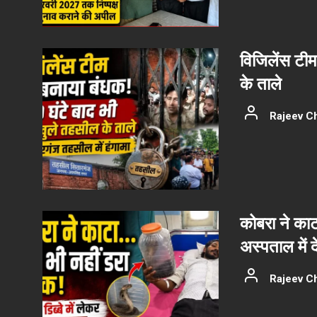
विजिलेंस टीम
के ताले
Rajeev C
कोबरा ने काट
अस्पताल में 
Rajeev C