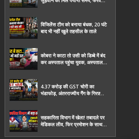
जुड़वाने का मिले पर्याप्त समय, फरवरी
2027 तक निष्पक्ष चुनाव कराने की
उठाई मांग, सौंपा ज्ञापन।
विजिलेंस टीम को बनाया बंधक, 20 घंटे
बाद भी नहीं खुले तहसील के ताले
कोबरा ने काटा तो उसी को डिब्बे में बंद
कर अस्पताल पहुंचा युवक, अस्पताल में
देखकर डॉक्टर भी रह गए हैरान
4.37 करोड़ की GST चोरी का
भंडाफोड़, अंतरराज्यीय गैंग के गिरफ़्तार
तीनो आरोपी ऊधमसिंह नगर के, साइबर
ठगी छोड़ अपनाया नया तरी
सहकारिता विभाग में खेला! तबादले पर
मेडिकल लीव, फिर प्रमोशन के साथ
घर वापसी?