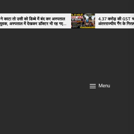
में बंद कर अस्पताल
4.37 करोड़ की GST चोरी का भंडाफोड़,
 डॉक्टर भी रह गए
अंतरराज्यीय गैंग के गिरफ़्तार तीनो आरोपी ऊधमसिंह
नगर के, साइबर ठगी छोड़ अपनाया नया तरी
Menu