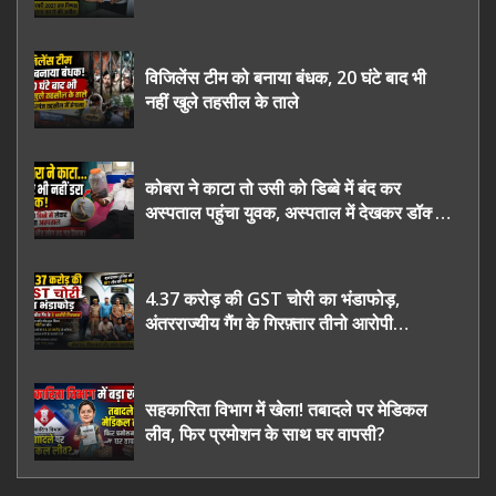
चुनाव कराने की उठाई मांग, सौंपा ज्ञापन।
विजिलेंस टीम को बनाया बंधक, 20 घंटे बाद भी
नहीं खुले तहसील के ताले
कोबरा ने काटा तो उसी को डिब्बे में बंद कर
अस्पताल पहुंचा युवक, अस्पताल में देखकर डॉक्टर
भी रह गए हैरान
4.37 करोड़ की GST चोरी का भंडाफोड़,
अंतरराज्यीय गैंग के गिरफ़्तार तीनो आरोपी
ऊधमसिंह नगर के, साइबर ठगी छोड़ अपनाया नया
तरी
सहकारिता विभाग में खेला! तबादले पर मेडिकल
लीव, फिर प्रमोशन के साथ घर वापसी?