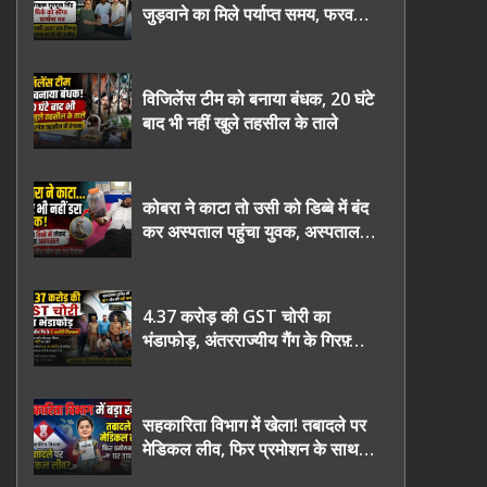
जुड़वाने का मिले पर्याप्त समय, फरवरी
2027 तक निष्पक्ष चुनाव कराने की
उठाई मांग, सौंपा ज्ञापन।
विजिलेंस टीम को बनाया बंधक, 20 घंटे
बाद भी नहीं खुले तहसील के ताले
कोबरा ने काटा तो उसी को डिब्बे में बंद
कर अस्पताल पहुंचा युवक, अस्पताल में
देखकर डॉक्टर भी रह गए हैरान
4.37 करोड़ की GST चोरी का
भंडाफोड़, अंतरराज्यीय गैंग के गिरफ़्तार
तीनो आरोपी ऊधमसिंह नगर के, साइबर
ठगी छोड़ अपनाया नया तरी
सहकारिता विभाग में खेला! तबादले पर
मेडिकल लीव, फिर प्रमोशन के साथ
घर वापसी?