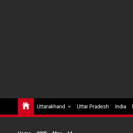
Uttarakhand
Uttar Pradesh
India