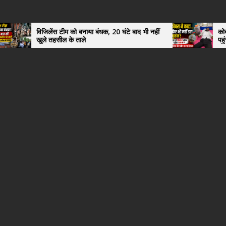
विजिलेंस टीम को बनाया बंधक, 20 घंटे बाद भी नहीं
कोबरा ने काटा तो
खुले तहसील के ताले
पहुंचा युवक, अस्
हैरान