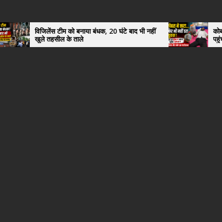
विजिलेंस टीम को बनाया बंधक, 20 घंटे बाद भी नहीं
कोबरा ने काटा 
खुले तहसील के ताले
पहुंचा युवक, अ
हैरान