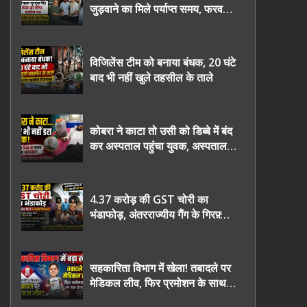
जुड़वाने का मिले पर्याप्त समय, फरवरी
2027 तक निष्पक्ष चुनाव कराने की
उठाई मांग, सौंपा ज्ञापन।
विजिलेंस टीम को बनाया बंधक, 20 घंटे
बाद भी नहीं खुले तहसील के ताले
कोबरा ने काटा तो उसी को डिब्बे में बंद
कर अस्पताल पहुंचा युवक, अस्पताल में
देखकर डॉक्टर भी रह गए हैरान
4.37 करोड़ की GST चोरी का
भंडाफोड़, अंतरराज्यीय गैंग के गिरफ़्तार
तीनो आरोपी ऊधमसिंह नगर के, साइबर
ठगी छोड़ अपनाया नया तरी
सहकारिता विभाग में खेला! तबादले पर
मेडिकल लीव, फिर प्रमोशन के साथ
घर वापसी?