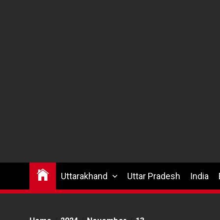
Uttarakhand
Uttar Pradesh
India