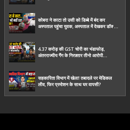
कोबरा ने काटा तो उसी को डिब्बे में बंद कर
अस्पताल पहुंचा युवक, अस्पताल में देखकर डॉक्टर
भी रह गए हैरान
4.37 करोड़ की GST चोरी का भंडाफोड़,
अंतरराज्यीय गैंग के गिरफ़्तार तीनो आरोपी
ऊधमसिंह नगर के, साइबर ठगी छोड़ अपनाया नया
तरी
सहकारिता विभाग में खेला! तबादले पर मेडिकल
लीव, फिर प्रमोशन के साथ घर वापसी?