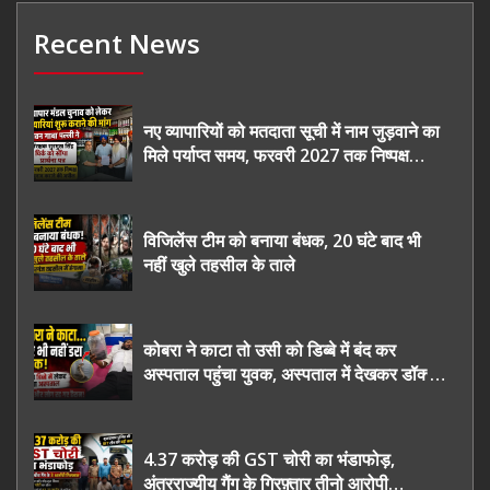
Recent News
नए व्यापारियों को मतदाता सूची में नाम जुड़वाने का
मिले पर्याप्त समय, फरवरी 2027 तक निष्पक्ष
चुनाव कराने की उठाई मांग, सौंपा ज्ञापन।
विजिलेंस टीम को बनाया बंधक, 20 घंटे बाद भी
नहीं खुले तहसील के ताले
कोबरा ने काटा तो उसी को डिब्बे में बंद कर
अस्पताल पहुंचा युवक, अस्पताल में देखकर डॉक्टर
भी रह गए हैरान
4.37 करोड़ की GST चोरी का भंडाफोड़,
अंतरराज्यीय गैंग के गिरफ़्तार तीनो आरोपी