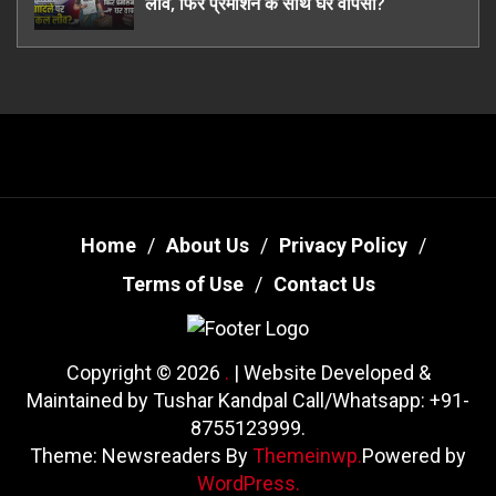
लीव, फिर प्रमोशन के साथ घर वापसी?
Home
About Us
Privacy Policy
Terms of Use
Contact Us
Copyright © 2026
.
| Website Developed &
Maintained by Tushar Kandpal Call/Whatsapp: +91-
8755123999.
Theme: Newsreaders By
Themeinwp.
Powered by
WordPress.