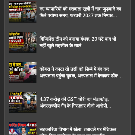
नए व्यापारियों को मतदाता सूची में नाम जुड़वाने का
मिले पर्याप्त समय, फरवरी 2027 तक निष्पक्ष
चुनाव कराने की उठाई मांग, सौंपा ज्ञापन।
विजिलेंस टीम को बनाया बंधक, 20 घंटे बाद भी
नहीं खुले तहसील के ताले
कोबरा ने काटा तो उसी को डिब्बे में बंद कर
अस्पताल पहुंचा युवक, अस्पताल में देखकर डॉक्टर
भी रह गए हैरान
4.37 करोड़ की GST चोरी का भंडाफोड़,
अंतरराज्यीय गैंग के गिरफ़्तार तीनो आरोपी
ऊधमसिंह नगर के, साइबर ठगी छोड़ अपनाया नया
तरी
सहकारिता विभाग में खेला! तबादले पर मेडिकल