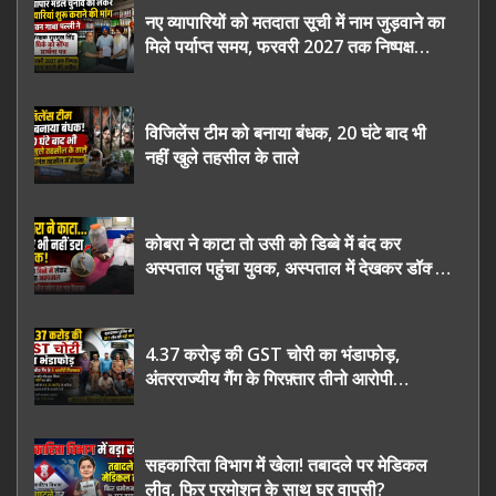
नए व्यापारियों को मतदाता सूची में नाम जुड़वाने का
मिले पर्याप्त समय, फरवरी 2027 तक निष्पक्ष
चुनाव कराने की उठाई मांग, सौंपा ज्ञापन।
विजिलेंस टीम को बनाया बंधक, 20 घंटे बाद भी
नहीं खुले तहसील के ताले
कोबरा ने काटा तो उसी को डिब्बे में बंद कर
अस्पताल पहुंचा युवक, अस्पताल में देखकर डॉक्टर
भी रह गए हैरान
4.37 करोड़ की GST चोरी का भंडाफोड़,
अंतरराज्यीय गैंग के गिरफ़्तार तीनो आरोपी
ऊधमसिंह नगर के, साइबर ठगी छोड़ अपनाया नया
तरी
सहकारिता विभाग में खेला! तबादले पर मेडिकल
लीव, फिर प्रमोशन के साथ घर वापसी?