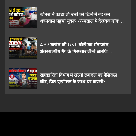
कोबरा ने काटा तो उसी को डिब्बे में बंद कर
अस्पताल पहुंचा युवक, अस्पताल में देखकर डॉक्टर
भी रह गए हैरान
4.37 करोड़ की GST चोरी का भंडाफोड़,
अंतरराज्यीय गैंग के गिरफ़्तार तीनो आरोपी
ऊधमसिंह नगर के, साइबर ठगी छोड़ अपनाया नया
तरी
सहकारिता विभाग में खेला! तबादले पर मेडिकल
लीव, फिर प्रमोशन के साथ घर वापसी?