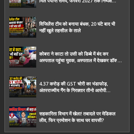
मिले पर्याप्त समय, फरवरी 2027 तक निष्पक्ष
चुनाव कराने की उठाई मांग, सौंपा ज्ञापन।
विजिलेंस टीम को बनाया बंधक, 20 घंटे बाद भी
नहीं खुले तहसील के ताले
कोबरा ने काटा तो उसी को डिब्बे में बंद कर
अस्पताल पहुंचा युवक, अस्पताल में देखकर डॉक्टर
भी रह गए हैरान
4.37 करोड़ की GST चोरी का भंडाफोड़,
अंतरराज्यीय गैंग के गिरफ़्तार तीनो आरोपी
ऊधमसिंह नगर के, साइबर ठगी छोड़ अपनाया नया
तरी
सहकारिता विभाग में खेला! तबादले पर मेडिकल
लीव, फिर प्रमोशन के साथ घर वापसी?