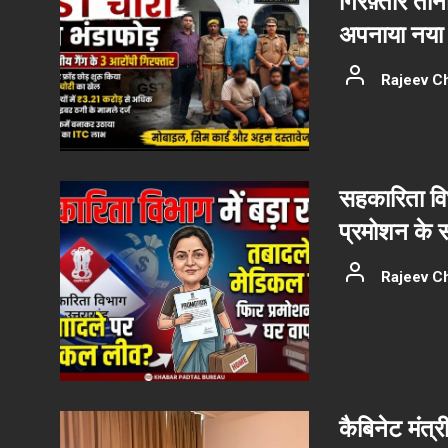
गिरफ़्तार ती
अपनाया नया 
Rajeev C
सहकारिता वि
प्रमोशन के 
Rajeev C
कैबिनेट मंत्र