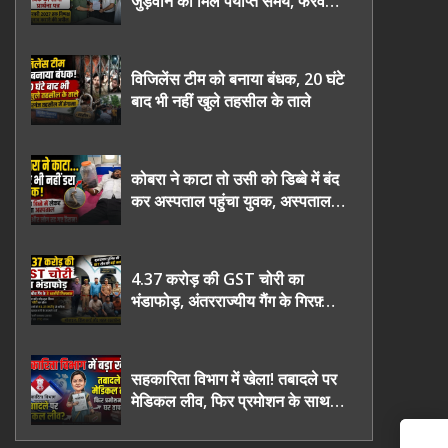
जुड़वाने का मिले पर्याप्त समय, फरवरी
2027 तक निष्पक्ष चुनाव कराने की
उठाई मांग, सौंपा ज्ञापन।
विजिलेंस टीम को बनाया बंधक, 20 घंटे
बाद भी नहीं खुले तहसील के ताले
कोबरा ने काटा तो उसी को डिब्बे में बंद
कर अस्पताल पहुंचा युवक, अस्पताल में
देखकर डॉक्टर भी रह गए हैरान
4.37 करोड़ की GST चोरी का
भंडाफोड़, अंतरराज्यीय गैंग के गिरफ़्तार
तीनो आरोपी ऊधमसिंह नगर के, साइबर
ठगी छोड़ अपनाया नया तरी
सहकारिता विभाग में खेला! तबादले पर
मेडिकल लीव, फिर प्रमोशन के साथ
घर वापसी?