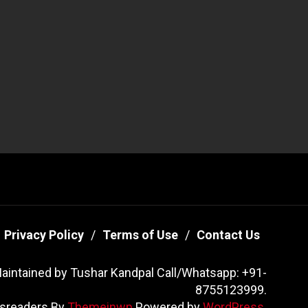
Privacy Policy
Terms of Use
Contact Us
aintained by Tushar Kandpal Call/Whatsapp: +91-
8755123999.
sreaders By
Themeinwp.
Powered by
WordPress.