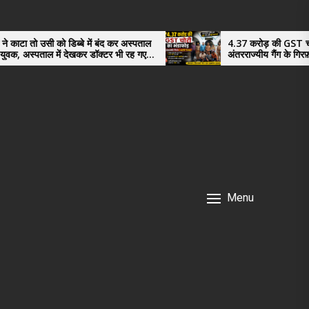
िब्बे में बंद कर अस्पताल
4.37 करोड़ की GST चोरी का भंडाफोड़,
 देखकर डॉक्टर भी रह गए
अंतरराज्यीय गैंग के गिरफ़्तार तीनो आरोपी ऊ
नगर के, साइबर ठगी छोड़ अपनाया नया तरी
Menu