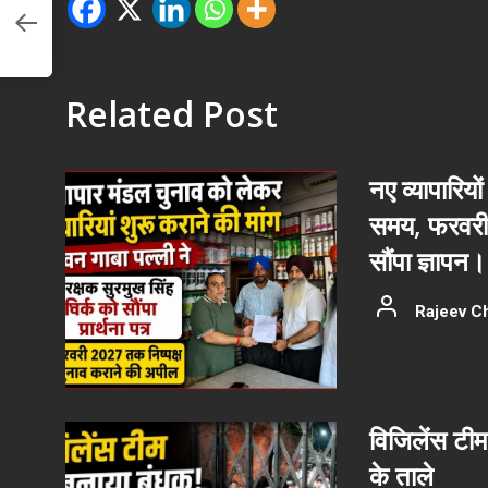
में
Related Post
नए व्यापारियों
समय, फरवरी 
सौंपा ज्ञापन।
Rajeev C
विजिलेंस टीम
के ताले