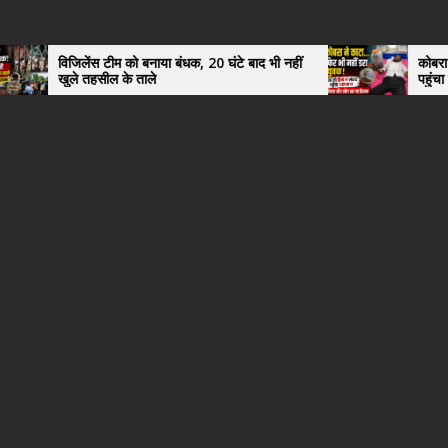
 टीम को बनाया बंधक, 20 घंटे बाद भी नहीं
कोबरा ने काटा तो उसी को ड
सील के ताले
पहुंचा युवक, अस्पताल में
हैरान