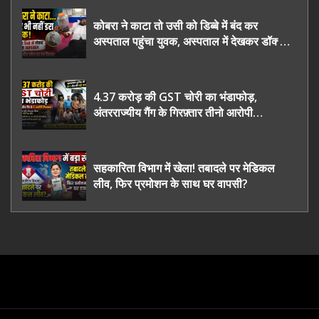
कोबरा ने काटा तो उसी को डिब्बे में बंद कर
अस्पताल पहुंचा युवक, अस्पताल में देखकर डॉक्टर
भी रह गए हैरान
4.37 करोड़ की GST चोरी का भंडाफोड़,
अंतरराज्यीय गैंग के गिरफ़्तार तीनो आरोपी
ऊधमसिंह नगर के, साइबर ठगी छोड़ अपनाया नया
तरी
सहकारिता विभाग में खेला! तबादले पर मेडिकल
लीव, फिर प्रमोशन के साथ घर वापसी?