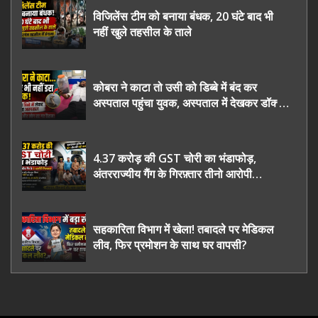
विजिलेंस टीम को बनाया बंधक, 20 घंटे बाद भी
नहीं खुले तहसील के ताले
कोबरा ने काटा तो उसी को डिब्बे में बंद कर
अस्पताल पहुंचा युवक, अस्पताल में देखकर डॉक्टर
भी रह गए हैरान
4.37 करोड़ की GST चोरी का भंडाफोड़,
अंतरराज्यीय गैंग के गिरफ़्तार तीनो आरोपी
ऊधमसिंह नगर के, साइबर ठगी छोड़ अपनाया नया
तरी
सहकारिता विभाग में खेला! तबादले पर मेडिकल
लीव, फिर प्रमोशन के साथ घर वापसी?