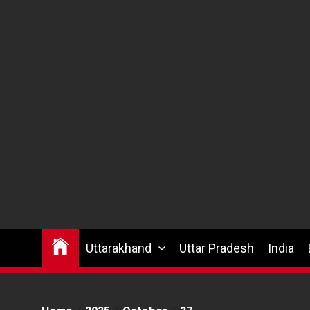
Uttarakhand
Uttar Pradesh
India