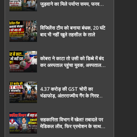
जुड़वाने का मिले पर्याप्त समय, फरवरी
2027 तक निष्पक्ष चुनाव कराने की
उठाई मांग, सौंपा ज्ञापन।
विजिलेंस टीम को बनाया बंधक, 20 घंटे
बाद भी नहीं खुले तहसील के ताले
कोबरा ने काटा तो उसी को डिब्बे में बंद
कर अस्पताल पहुंचा युवक, अस्पताल में
देखकर डॉक्टर भी रह गए हैरान
4.37 करोड़ की GST चोरी का
भंडाफोड़, अंतरराज्यीय गैंग के गिरफ़्तार
तीनो आरोपी ऊधमसिंह नगर के, साइबर
ठगी छोड़ अपनाया नया तरी
सहकारिता विभाग में खेला! तबादले पर
मेडिकल लीव, फिर प्रमोशन के साथ
घर वापसी?