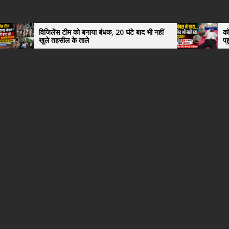
विजिलेंस टीम को बनाया बंधक, 20 घंटे बाद भी नहीं
कोबरा ने काटा 
खुले तहसील के ताले
पहुंचा युवक, 
हैरान