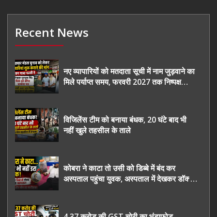
Recent News
नए व्यापारियों को मतदाता सूची में नाम जुड़वाने का
मिले पर्याप्त समय, फरवरी 2027 तक निष्पक्ष
चुनाव कराने की उठाई मांग, सौंपा ज्ञापन।
विजिलेंस टीम को बनाया बंधक, 20 घंटे बाद भी
नहीं खुले तहसील के ताले
कोबरा ने काटा तो उसी को डिब्बे में बंद कर
अस्पताल पहुंचा युवक, अस्पताल में देखकर डॉक्टर
भी रह गए हैरान
4.37 करोड़ की GST चोरी का भंडाफोड़,