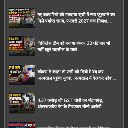
नए व्यापारियों को मतदाता सूची में नाम जुड़वाने का
मिले पर्याप्त समय, फरवरी 2027 तक निष्पक्ष
चुनाव कराने की उठाई मांग, सौंपा ज्ञापन।
विजिलेंस टीम को बनाया बंधक, 20 घंटे बाद भी
नहीं खुले तहसील के ताले
कोबरा ने काटा तो उसी को डिब्बे में बंद कर
अस्पताल पहुंचा युवक, अस्पताल में देखकर डॉक्टर
भी रह गए हैरान
4.37 करोड़ की GST चोरी का भंडाफोड़,
अंतरराज्यीय गैंग के गिरफ़्तार तीनो आरोपी
ऊधमसिंह नगर के, साइबर ठगी छोड़ अपनाया नया
तरी