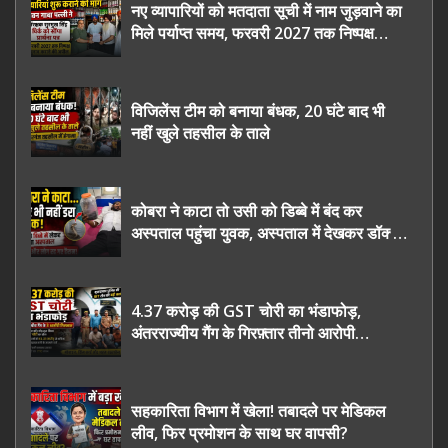
नए व्यापारियों को मतदाता सूची में नाम जुड़वाने का
मिले पर्याप्त समय, फरवरी 2027 तक निष्पक्ष
चुनाव कराने की उठाई मांग, सौंपा ज्ञापन।
विजिलेंस टीम को बनाया बंधक, 20 घंटे बाद भी
नहीं खुले तहसील के ताले
कोबरा ने काटा तो उसी को डिब्बे में बंद कर
अस्पताल पहुंचा युवक, अस्पताल में देखकर डॉक्टर
भी रह गए हैरान
4.37 करोड़ की GST चोरी का भंडाफोड़,
अंतरराज्यीय गैंग के गिरफ़्तार तीनो आरोपी
ऊधमसिंह नगर के, साइबर ठगी छोड़ अपनाया नया
तरी
सहकारिता विभाग में खेला! तबादले पर मेडिकल
लीव, फिर प्रमोशन के साथ घर वापसी?