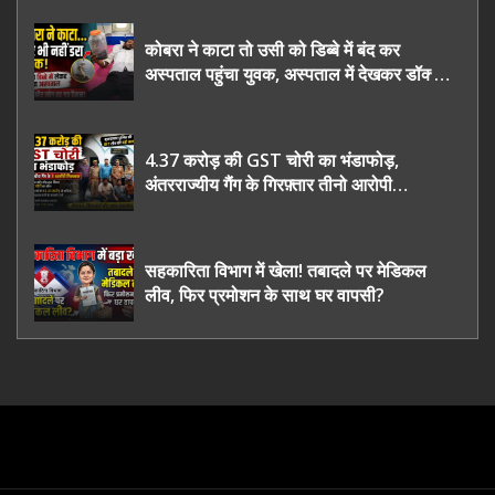
कोबरा ने काटा तो उसी को डिब्बे में बंद कर
अस्पताल पहुंचा युवक, अस्पताल में देखकर डॉक्टर
भी रह गए हैरान
4.37 करोड़ की GST चोरी का भंडाफोड़,
अंतरराज्यीय गैंग के गिरफ़्तार तीनो आरोपी
ऊधमसिंह नगर के, साइबर ठगी छोड़ अपनाया नया
तरी
सहकारिता विभाग में खेला! तबादले पर मेडिकल
लीव, फिर प्रमोशन के साथ घर वापसी?