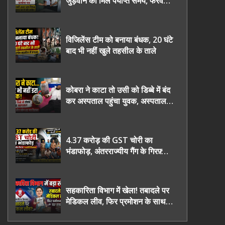
जुड़वाने का मिले पर्याप्त समय, फरवरी
2027 तक निष्पक्ष चुनाव कराने की
उठाई मांग, सौंपा ज्ञापन।
विजिलेंस टीम को बनाया बंधक, 20 घंटे
बाद भी नहीं खुले तहसील के ताले
कोबरा ने काटा तो उसी को डिब्बे में बंद
कर अस्पताल पहुंचा युवक, अस्पताल में
देखकर डॉक्टर भी रह गए हैरान
4.37 करोड़ की GST चोरी का
भंडाफोड़, अंतरराज्यीय गैंग के गिरफ़्तार
तीनो आरोपी ऊधमसिंह नगर के, साइबर
ठगी छोड़ अपनाया नया तरी
सहकारिता विभाग में खेला! तबादले पर
मेडिकल लीव, फिर प्रमोशन के साथ
घर वापसी?