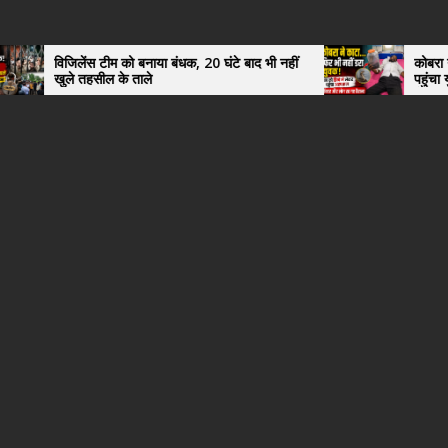
ीम को बनाया बंधक, 20 घंटे बाद भी नहीं
कोबरा ने काटा तो उसी को डिब
ल के ताले
पहुंचा युवक, अस्पताल में द
हैरान