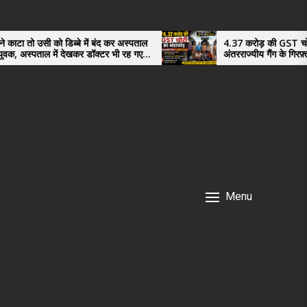
्बे में बंद कर अस्पताल
4.37 करोड़ की GST चोरी का भंडाफोड़,
ेखकर डॉक्टर भी रह गए
अंतरराज्यीय गैंग के गिरफ़्तार तीनो आरोपी ऊधम
नगर के, साइबर ठगी छोड़ अपनाया नया तरी
Menu