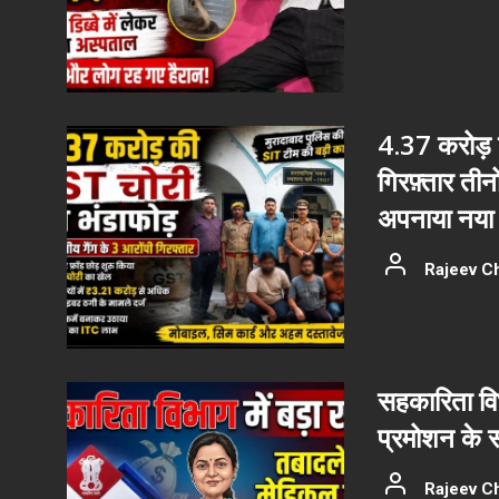
4.37 करोड़ क
गिरफ़्तार ती
अपनाया नया 
Rajeev C
सहकारिता वि
प्रमोशन के 
Rajeev C