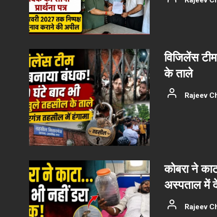
Rajeev C
विजिलेंस टीम
के ताले
Rajeev C
कोबरा ने काट
अस्पताल में 
Rajeev C