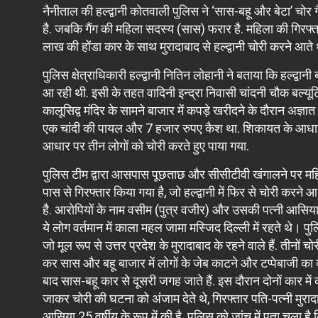
नैनीताल की हल्द्वानी कोतवाली पुलिस ने ‘सास-बहू और बेटा’ चोर गै
है. जबकि गैंग की महिला सदस्य (सास) फरार है. महिला की गिरफ्त
लाख की होंडा कार के साथ मुरादाबाद से हल्द्वानी चोरी करने आते 
पुलिस क्षेत्राधिकारी हल्द्वानी नितिन लोहानी ने बताया कि हल्द्वान
आ रही थी. इसी के तहत वादिनी इन्द्रा निवासी चांदनी चौक बल्यूटिय
कालूसिद्व मंदिर के सामने बाजार में कपड़े खरीदने के दौरान अज्ञात 
एक चांदी की पायल और 7 हजार रुपए कैश था. शिकायत के आधार प
आधार पर तीन लोगों को चोरी करते हुए पाया गया.
पुलिस टीम द्वारा आसपास पूछताछ और सीसीटीवी खंगालने पर महिला 
पास से गिरफ्तार किया गया है, जो हल्द्वानी में फिर से चोरी करने
है. आरोपियों के नाम वसीम (पुत्र वजीर) और उसकी पत्नी आसिया 
ये लोग वर्तमान में काला महल जामा मस्जिद दिल्ली में रहते थे। पुल
जो मूल रूप से उत्तर प्रदेश के मुरादाबाद के रहने वाले हैं. तीनों चो
कर सास और बहू बाजार में लोगों के जेब काटने और टप्पेबाजी का क
बाद सास-बहू कार से दूसरी जगह जाते हैं. इस दौरान दोनों कार म
जाकर चोरी की घटना को अंजाम देते थे, गिरफ्तार पति-पत्नी मुरादा
आसिया 25 वर्षीय के रूप में की है. पुलिस को जांच में पता चला 