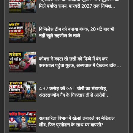
मिले पर्याप्त समय, फरवरी 2027 तक निष्पक्ष
चुनाव कराने की उठाई मांग, सौंपा ज्ञापन।
विजिलेंस टीम को बनाया बंधक, 20 घंटे बाद भी
नहीं खुले तहसील के ताले
कोबरा ने काटा तो उसी को डिब्बे में बंद कर
अस्पताल पहुंचा युवक, अस्पताल में देखकर डॉक्टर
भी रह गए हैरान
4.37 करोड़ की GST चोरी का भंडाफोड़,
अंतरराज्यीय गैंग के गिरफ़्तार तीनो आरोपी
ऊधमसिंह नगर के, साइबर ठगी छोड़ अपनाया नया
तरी
सहकारिता विभाग में खेला! तबादले पर मेडिकल
लीव, फिर प्रमोशन के साथ घर वापसी?