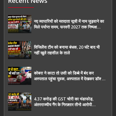
Recent News
नए व्यापारियों को मतदाता सूची में नाम जुड़वाने का
मिले पर्याप्त समय, फरवरी 2027 तक निष्पक्ष
चुनाव कराने की उठाई मांग, सौंपा ज्ञापन।
विजिलेंस टीम को बनाया बंधक, 20 घंटे बाद भी
नहीं खुले तहसील के ताले
कोबरा ने काटा तो उसी को डिब्बे में बंद कर
अस्पताल पहुंचा युवक, अस्पताल में देखकर डॉक्टर
भी रह गए हैरान
4.37 करोड़ की GST चोरी का भंडाफोड़,
अंतरराज्यीय गैंग के गिरफ़्तार तीनो आरोपी
ऊधमसिंह नगर के, साइबर ठगी छोड़ अपनाया नया